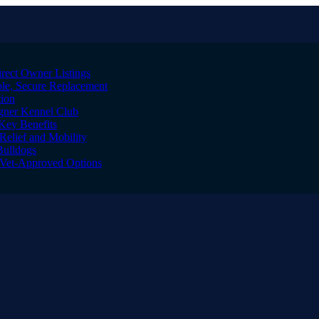
irect Owner Listings
le, Secure Replacement
tion
igner Kennel Club
Key Benefits
Relief and Mobility
Bulldogs
l Vet-Approved Options