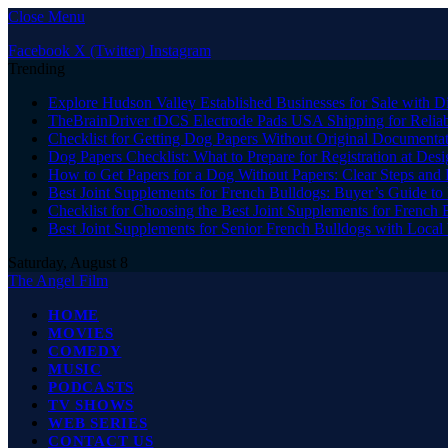
Close Menu
Facebook
X (Twitter)
Instagram
Trending
Explore Hudson Valley Established Businesses for Sale with D
TheBrainDriver tDCS Electrode Pads USA Shipping for Reliab
Checklist for Getting Dog Papers Without Original Documenta
Dog Papers Checklist: What to Prepare for Registration at Des
How to Get Papers for a Dog Without Papers: Clear Steps and 
Best Joint Supplements for French Bulldogs: Buyer’s Guide to 
Checklist for Choosing the Best Joint Supplements for French 
Best Joint Supplements for Senior French Bulldogs with Loca
Saturday, August 8
The Angel Film
HOME
MOVIES
COMEDY
MUSIC
PODCASTS
TV SHOWS
WEB SERIES
CONTACT US