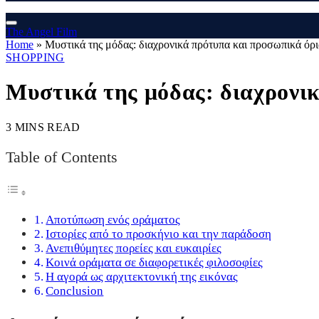
The Angel Film
Home
»
Μυστικά της μόδας: διαχρονικά πρότυπα και προσωπικά όρι
SHOPPING
Μυστικά της μόδας: διαχρονικ
3 MINS READ
Table of Contents
Αποτύπωση ενός οράματος
Ιστορίες από το προσκήνιο και την παράδοση
Ανεπιθύμητες πορείες και ευκαιρίες
Κοινά οράματα σε διαφορετικές φιλοσοφίες
Η αγορά ως αρχιτεκτονική της εικόνας
Conclusion