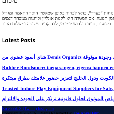
סיכום
 נוחות “בערך”, כדאי לבחור באופן שמקטין חוסר התאמה ומגדיל
היא לקנות אונליין וליהנות ממבחר דגמים, Sneakers Online הוא מקום נוח להתחיל בו—עם יתרון של נעלי ספורט איכותיות מאת נייקי, שמציעות
ביצועים, זריזות ולבוש יומיומי, לצד קנייה פשוטה ומשלוח מהיר.
Latest Posts
Demis Org بمذاق نقي وجودة موثوقة
Rubber Rondsnoer: toepassingen, eigenschappen en 
لكويت ودول الخليج لتعزيز حضور علامتك بطرق مبتكرة
Trusted Indoor Play Equipment Suppliers for Safe,
اض الموثوق لحلول قانونية ترتكز على الجودة والالتزام
Facebook
X (Twitter)
Instagram
Copyright © 2024. All Rights Reserved By
The Angel Film