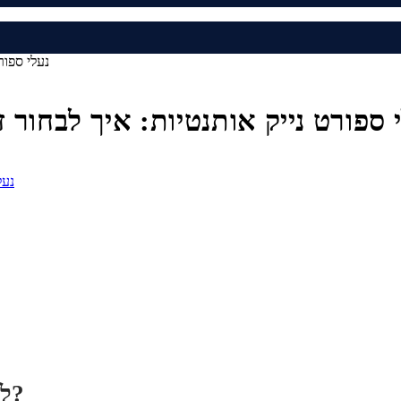
נעלי ספור
 ספורט נייק אותנטיות: איך לבחור ז
למה נעלי ספורט לא “נכנסות” מיד למטרה?