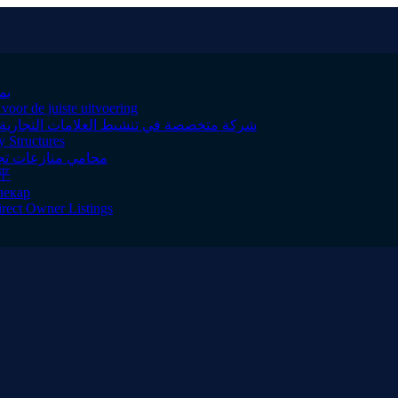
شاي أ
oor de juiste uitvoering
شركة متخصصة في تنشيط العلامات التجارية د
y Structures
محامي منازعات تجار
平
лекар
irect Owner Listings