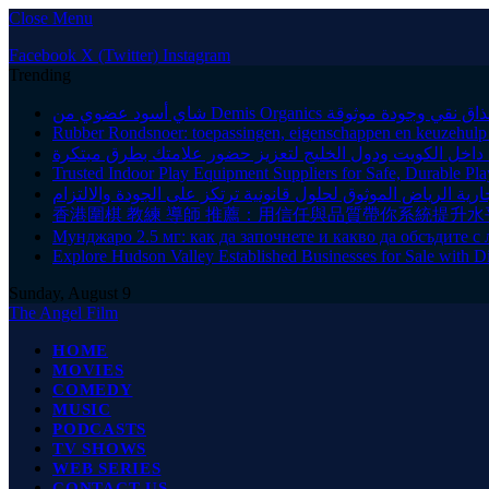
Close Menu
Facebook
X (Twitter)
Instagram
Trending
سود عضوي من Demis Organics بمذاق نقي وجودة موثوقة
Rubber Rondsnoer: toepassingen, eigenschappen en keuzehulp v
اخل الكويت ودول الخليج لتعزيز حضور علامتك بطرق مبتكرة
Trusted Indoor Play Equipment Suppliers for Safe, Durable Pla
ية الرياض الموثوق لحلول قانونية ترتكز على الجودة والالتزام
香港圍棋 教練 導師 推薦：用信任與品質帶你系統提升水
Мунджаро 2.5 мг: как да започнете и какво да обсъдите с 
Explore Hudson Valley Established Businesses for Sale with D
Sunday, August 9
The Angel Film
HOME
MOVIES
COMEDY
MUSIC
PODCASTS
TV SHOWS
WEB SERIES
CONTACT US