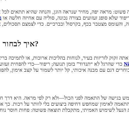
שוט: מראה יפה, מחיר שנראה הוגן, והנחה שהיא תתאים לכל אימו
וד שלא סופג זעזועים בצורה נכונה, סוליה עם אחיזה חלשה או
נ
, והעומס מצטבר בכף, בקרסול ובברכיים. כדי לצמצם תסכולים,
איך לבחור פתרון שמתאים לפעילות ולמבנה כף הרגל?
תה זקוק לזריזות בעיר, לנוחות בהליכות ארוכות, או לתמיכה בר
N
כדי שהרגל לא “תנדוד” בזמן תנועה; ריפוד—כדי להפחית זעזועים; ואחיזה—כדי לשמור על שליטה במשטחים שונים. מומלץ גם
תמש בגישה של התאמה לפני הכול—ולא רק לפי מראה. היא דרך חש
והתאמה לאימון שמחפש דחיפה ביצועים בלי לוותר על רכות. כך 
על לשימוש האמיתי, מתקבלת תוצאה פשוטה: פחות חוסר נוחות, 