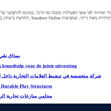
וד ואחיזה לפי אופי הפעילות ומבנה כף הרגל. במקום להתפשר על
תחושת ביטחון בזמן תנועה. אם המטרה 
شاي أسود عضوي من anics
keuzehulp voor de juiste uitvoering
شركة متخصصة في تنشيط العلامات التجارية داخل ا
 Durable Play Structures
محامي منازعات تجارية الري