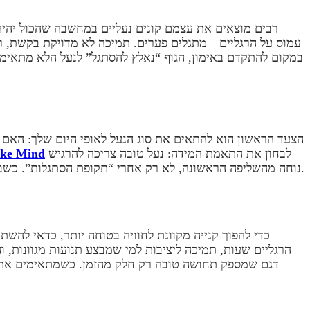
רבים מוצאים את עצמם קונים נעליים במחשבה שהכול יהיה פ
עמוס על הרגליים—מתגלים פערים. תמיכה לא מדויקת בקשת, ריפ
במקום להתקדם באימון, הגוף “נאלץ להסתגל” לנעל הלא מתאימה
הצעד הראשון הוא להתאים את סוג הנעל לאופי היום שלך: האם א
לבחון את התאמת המידה: נעל טובה צריכה להרגיש
ike Mind
נוחה מהשליפה הראשונה, לא רק אחרי “תקופת הסתגלות”. כשבוחרים דגם עם מבנה איכותי, קל יותר לשמור על קצב אימון, להפחית אי־נוחות, וליהנות ממעבר חלק בין אימון לעבודה או סידורים.
כדי להפוך קנייה מקוונת לחוויה בטוחה יותר, כדאי להש
הרגליים שעות, תמיכה ליציבות למי שמבצע תנועות מגוונות, 
דגם שמספק תחושה טובה רק חלק מהזמן. כשמתאימים את הנ