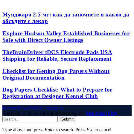
Мунджаро 2.5 мг: как да започнете и какво да
обсъдите с лекар
Explore Hudson Valley Established Businesses for
Sale with Direct Owner Listings
TheBrainDriver tDCS Electrode Pads USA
Shipping for Reliable, Secure Replacement
Checklist for Getting Dog Papers Without
Original Documentation
Dog Papers Checklist: What to Prepare for
Registration at Designer Kennel Club
Facebook
X (Twitter)
Instagram
Copyright © 2024. All Rights Reserved By
The Angel Film
Submit
Type above and press
Enter
to search. Press
Esc
to cancel.