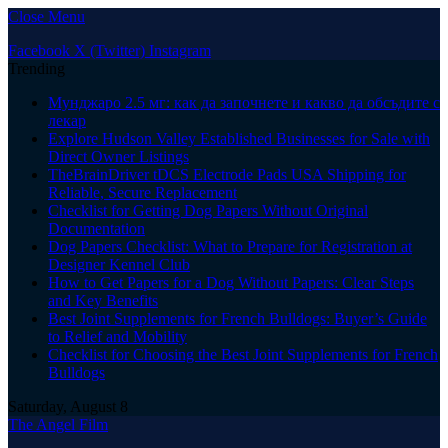
Close Menu
Facebook
X (Twitter)
Instagram
Trending
Мунджаро 2.5 мг: как да започнете и какво да обсъдите с
лекар
Explore Hudson Valley Established Businesses for Sale with
Direct Owner Listings
TheBrainDriver tDCS Electrode Pads USA Shipping for
Reliable, Secure Replacement
Checklist for Getting Dog Papers Without Original
Documentation
Dog Papers Checklist: What to Prepare for Registration at
Designer Kennel Club
How to Get Papers for a Dog Without Papers: Clear Steps
and Key Benefits
Best Joint Supplements for French Bulldogs: Buyer’s Guide
to Relief and Mobility
Checklist for Choosing the Best Joint Supplements for French
Bulldogs
Saturday, August 8
The Angel Film