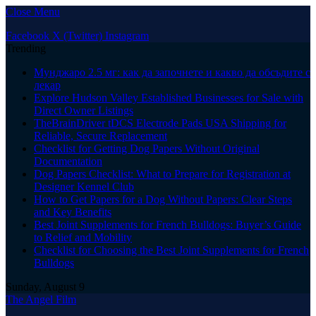
Close Menu
Facebook
X (Twitter)
Instagram
Trending
Мунджаро 2.5 мг: как да започнете и какво да обсъдите с
лекар
Explore Hudson Valley Established Businesses for Sale with
Direct Owner Listings
TheBrainDriver tDCS Electrode Pads USA Shipping for
Reliable, Secure Replacement
Checklist for Getting Dog Papers Without Original
Documentation
Dog Papers Checklist: What to Prepare for Registration at
Designer Kennel Club
How to Get Papers for a Dog Without Papers: Clear Steps
and Key Benefits
Best Joint Supplements for French Bulldogs: Buyer’s Guide
to Relief and Mobility
Checklist for Choosing the Best Joint Supplements for French
Bulldogs
Sunday, August 9
The Angel Film