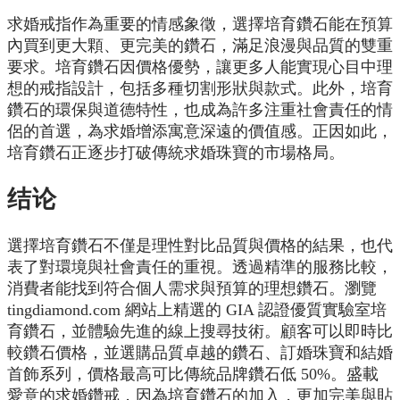
求婚戒指作為重要的情感象徵，選擇培育鑽石能在預算
內買到更大顆、更完美的鑽石，滿足浪漫與品質的雙重
要求。培育鑽石因價格優勢，讓更多人能實現心目中理
想的戒指設計，包括多種切割形狀與款式。此外，培育
鑽石的環保與道德特性，也成為許多注重社會責任的情
侶的首選，為求婚增添寓意深遠的價值感。正因如此，
培育鑽石正逐步打破傳統求婚珠寶的市場格局。
结论
選擇培育鑽石不僅是理性對比品質與價格的結果，也代
表了對環境與社會責任的重視。透過精準的服務比較，
消費者能找到符合個人需求與預算的理想鑽石。瀏覽
tingdiamond.com 網站上精選的 GIA 認證優質實驗室培
育鑽石，並體驗先進的線上搜尋技術。顧客可以即時比
較鑽石價格，並選購品質卓越的鑽石、訂婚珠寶和結婚
首飾系列，價格最高可比傳統品牌鑽石低 50%。盛載
愛意的求婚鑽戒，因為培育鑽石的加入，更加完美與貼