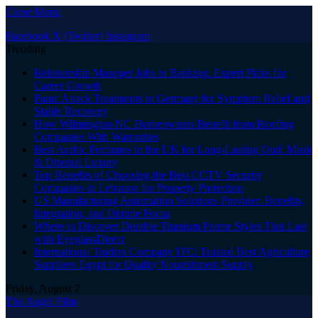
Close Menu
Facebook
X (Twitter)
Instagram
Trending
Relationship Manager Jobs in Banking: Expert Picks for
Career Growth
Panic Attack Treatments in Germany for Symptom Relief and
Stable Recovery
How Wilmington NC Homeowners Benefit from Roofing
Companies With Warranties
Best Arabic Perfumes in the UK for Long-Lasting Oud, Musk
& Oriental Luxury
Top Benefits of Choosing the Best CCTV Security
Companies in Lebanon for Property Protection
US Manufacturing Automation Solutions Provider: Benefits,
Integration, and Uptime Focus
Where to Discover Durable Titanium Frame Styles That Last
with EyeglassDirect
International Traders Company ITC: Trusted Best Agriculture
Suppliers Egypt for Quality Nourishment Supply
Friday, August 7
The Angel Film