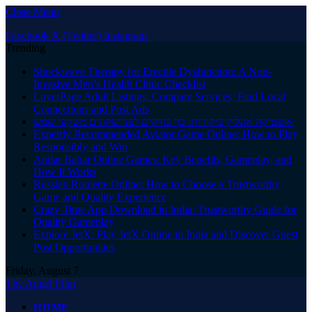
Close Menu
Facebook
X (Twitter)
Instagram
Trending
Shockwave Therapy for Erectile Dysfunction: A Non-
Invasive Men’s Health Clinic Checklist
LoverPage Adult Listings: Compare Services, Find Local
Connections and Post Ads
אופטיקה אונליין ביקורות: כך בודקים לפני שקונים משקפי שמש
Expertly Recommended Aviator Game Online: How to Play
Responsibly and Win
Andar Bahar Online Games: Key Benefits, Gameplay, and
How It Works
Russian Roulette Online: How to Choose a Trustworthy
Game and Quality Experience
Crazy Time App Download in India: Trustworthy Guide for
Quality Gameplay
Explore JetX: Play JetX Online in India and Discover Guest
Post Opportunities
Friday, August 7
The Angel Film
HOME