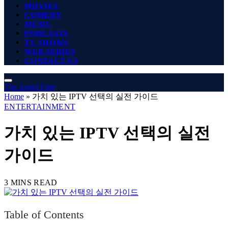
MOVIES
COMEDY
MUSIC
PODCASTS
TV SHOWS
WEB SERIES
CONTACT US
The Angel Film
Home
»
가치 있는 IPTV 선택의 실전 가이드
ENTERTAINMENT
가치 있는 IPTV 선택의 실전
가이드
3 MINS READ
Table of Contents