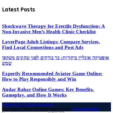
Latest Posts
Shockwave Therapy for Erectile Dysfunction: A
Non-Invasive Men’s Health Clinic Checklist
LoverPage Adult Listings: Compare Services,
Find Local Connections and Post Ads
אופטיקה אונליין ביקורות: כך בודקים לפני שקונים משקפי
שמש
Expertly Recommended Aviator Game Online:
How to Play Responsibly and Win
Andar Bahar Online Games: Key Benefits,
Gameplay, and How It Works
Facebook
X (Twitter)
Instagram
Copyright © 2024. All Rights Reserved By
The Angel Film