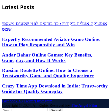
Latest Posts
אופטיקה אונליין ביקורות: כך בודקים לפני שקונים משקפי
שמש
Expertly Recommended Aviator Game Online:
How to Play Responsibly and Win
Andar Bahar Online Games: Key Benefits,
Gameplay, and How It Works
Russian Roulette Online: How to Choose a
Trustworthy Game and Quality Experience
Crazy Time App Download in India: Trustworthy
Guide for Quality Gameplay
Facebook
X (Twitter)
Instagram
Copyright © 2024. All Rights Reserved By
The Angel Film
Submit