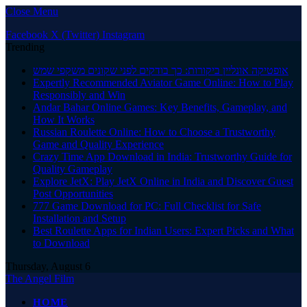
Close Menu
Facebook
X (Twitter)
Instagram
Trending
אופטיקה אונליין ביקורות: כך בודקים לפני שקונים משקפי שמש
Expertly Recommended Aviator Game Online: How to Play
Responsibly and Win
Andar Bahar Online Games: Key Benefits, Gameplay, and
How It Works
Russian Roulette Online: How to Choose a Trustworthy
Game and Quality Experience
Crazy Time App Download in India: Trustworthy Guide for
Quality Gameplay
Explore JetX: Play JetX Online in India and Discover Guest
Post Opportunities
777 Game Download for PC: Full Checklist for Safe
Installation and Setup
Best Roulette Apps for Indian Users: Expert Picks and What
to Download
Thursday, August 6
The Angel Film
HOME