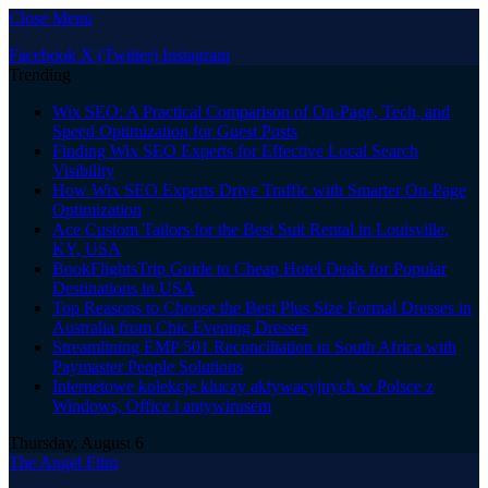
Close Menu
Facebook
X (Twitter)
Instagram
Trending
Wix SEO: A Practical Comparison of On-Page, Tech, and
Speed Optimization for Guest Posts
Finding Wix SEO Experts for Effective Local Search
Visibility
How Wix SEO Experts Drive Traffic with Smarter On-Page
Optimization
Ace Custom Tailors for the Best Suit Rental in Louisville,
KY, USA
BookFlightsTrip Guide to Cheap Hotel Deals for Popular
Destinations in USA
Top Reasons to Choose the Best Plus Size Formal Dresses in
Australia from Chic Evening Dresses
Streamlining EMP 501 Reconciliation in South Africa with
Paymaster People Solutions
Internetowe kolekcje kluczy aktywacyjnych w Polsce z
Windows, Office i antywirusem
Thursday, August 6
The Angel Film