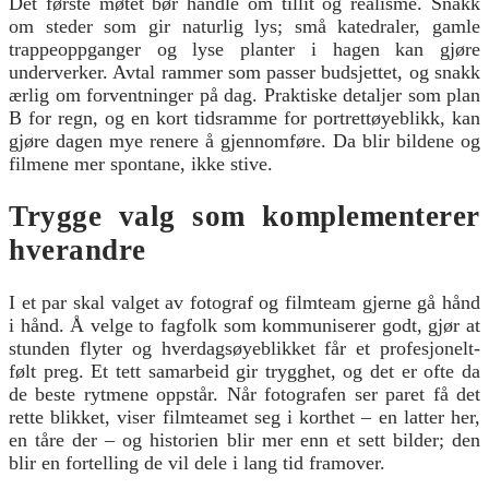
Det første møtet bør handle om tillit og realisme. Snakk
om steder som gir naturlig lys; små katedraler, gamle
trappeoppganger og lyse planter i hagen kan gjøre
underverker. Avtal rammer som passer budsjettet, og snakk
ærlig om forventninger på dag. Praktiske detaljer som plan
B for regn, og en kort tidsramme for portrettøyeblikk, kan
gjøre dagen mye renere å gjennomføre. Da blir bildene og
filmene mer spontane, ikke stive.
Trygge valg som komplementerer
hverandre
I et par skal valget av fotograf og filmteam gjerne gå hånd
i hånd. Å velge to fagfolk som kommuniserer godt, gjør at
stunden flyter og hverdagsøyeblikket får et profesjonelt-
følt preg. Et tett samarbeid gir trygghet, og det er ofte da
de beste rytmene oppstår. Når fotografen ser paret få det
rette blikket, viser filmteamet seg i korthet – en latter her,
en tåre der – og historien blir mer enn et sett bilder; den
blir en fortelling de vil dele i lang tid framover.