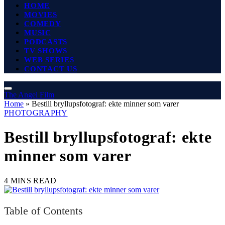
HOME
MOVIES
COMEDY
MUSIC
PODCASTS
TV SHOWS
WEB SERIES
CONTACT US
The Angel Film
Home
»
Bestill bryllupsfotograf: ekte minner som varer
PHOTOGRAPHY
Bestill bryllupsfotograf: ekte
minner som varer
4 MINS READ
Table of Contents