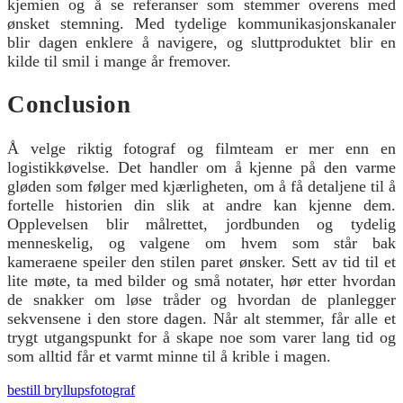
kjemien og å se referanser som stemmer overens med
ønsket stemning. Med tydelige kommunikasjonskanaler
blir dagen enklere å navigere, og sluttproduktet blir en
kilde til smil i mange år fremover.
Conclusion
Å velge riktig fotograf og filmteam er mer enn en
logistikkøvelse. Det handler om å kjenne på den varme
gløden som følger med kjærligheten, om å få detaljene til å
fortelle historien din slik at andre kan kjenne dem.
Opplevelsen blir målrettet, jordbunden og tydelig
menneskelig, og valgene om hvem som står bak
kameraene speiler den stilen paret ønsker. Sett av tid til et
lite møte, ta med bilder og små notater, hør etter hvordan
de snakker om løse tråder og hvordan de planlegger
sekvensene i den store dagen. Når alt stemmer, får alle et
trygt utgangspunkt for å skape noe som varer lang tid og
som alltid får et varmt minne til å krible i magen.
bestill bryllupsfotograf