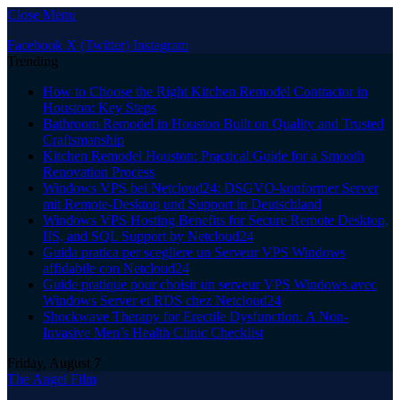
Close Menu
Facebook
X (Twitter)
Instagram
Trending
How to Choose the Right Kitchen Remodel Contractor in
Houston: Key Steps
Bathroom Remodel in Houston Built on Quality and Trusted
Craftsmanship
Kitchen Remodel Houston: Practical Guide for a Smooth
Renovation Process
Windows VPS bei Netcloud24: DSGVO-konformer Server
mit Remote-Desktop und Support in Deutschland
Windows VPS Hosting Benefits for Secure Remote Desktop,
IIS, and SQL Support by Netcloud24
Guida pratica per scegliere un Serveur VPS Windows
affidabile con Netcloud24
Guide pratique pour choisir un serveur VPS Windows avec
Windows Server et RDS chez Netcloud24
Shockwave Therapy for Erectile Dysfunction: A Non-
Invasive Men’s Health Clinic Checklist
Friday, August 7
The Angel Film