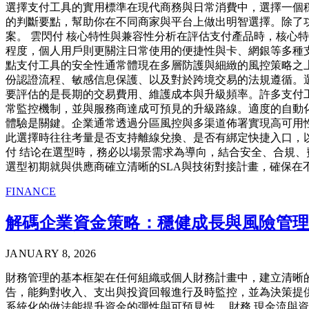
選擇支付工具的實用標準在現代商務與日常消費中，選擇一個
的判斷要點，幫助你在不同商家與平台上做出明智選擇。除了
案。 雲閃付 核心特性與兼容性分析在評估支付產品時，核心
程度，個人用戶則更關注日常使用的便捷性與卡、網銀等多種
點支付工具的安全性通常體現在多層防護與細緻的風控策略之
份認證流程、敏感信息保護、以及對於跨境交易的法規遵循。
要評估的是長期的交易費用、維護成本與升級頻率。許多支付
常監控機制，並與服務商達成可預見的升級路線。適度的自動
體驗是關鍵。企業通常透過分區風控與多渠道佈署實現高可用
此選擇時往往考量是否支持離線兌換、是否有綁定快捷入口，
付 结论在選型時，務必以場景需求為導向，結合安全、合規
選型初期就與供應商確立清晰的SLA與技術對接計畫，確保
FINANCE
解碼企業資金策略：穩健成長與風險管
JANUARY 8, 2026
財務管理的基本框架在任何組織或個人財務計畫中，建立清晰
告，能夠對收入、支出與投資回報進行及時監控，並為決策提
系統化的做法能提升資金的彈性與可預見性。 財務 現金流與