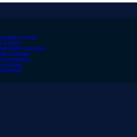
sponsibly and Win
w It Works
and Quality Experience
uality Gameplay
st Opportunities
on and Setup
to Download