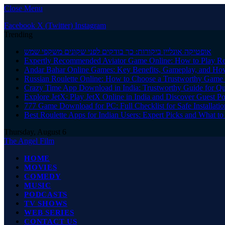
Close Menu
Facebook
X (Twitter)
Instagram
Trending
אופטיקה אונליין ביקורות: כך בודקים לפני שקונים משקפי שמש
Expertly Recommended Aviator Game Online: How to Play Re
Andar Bahar Online Games: Key Benefits, Gameplay, and Ho
Russian Roulette Online: How to Choose a Trustworthy Game 
Crazy Time App Download in India: Trustworthy Guide for Q
Explore JetX: Play JetX Online in India and Discover Guest Po
777 Game Download for PC: Full Checklist for Safe Installati
Best Roulette Apps for Indian Users: Expert Picks and What 
Thursday, August 6
The Angel Film
HOME
MOVIES
COMEDY
MUSIC
PODCASTS
TV SHOWS
WEB SERIES
CONTACT US