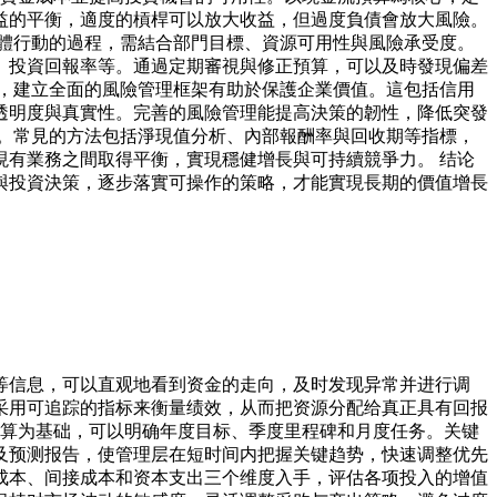
益的平衡，適度的槓桿可以放大收益，但過度負債會放大風險。
體行動的過程，需結合部門目標、資源可用性與風險承受度。
、投資回報率等。通過定期審視與修正預算，可以及時發現偏差
，建立全面的風險管理框架有助於保護企業價值。這包括信用
透明度與真實性。完善的風險管理能提高決策的韌性，降低突發
。常見的方法包括淨現值分析、內部報酬率與回收期等指標，
有業務之間取得平衡，實現穩健增長與可持續競爭力。 结论
與投資決策，逐步落實可操作的策略，才能實現長期的價值增長
等信息，可以直观地看到资金的走向，及时发现异常并进行调
采用可追踪的指标来衡量绩效，从而把资源分配给真正具有回报
预算为基础，可以明确年度目标、季度里程碑和月度任务。关键
及预测报告，使管理层在短时间内把握关键趋势，快速调整优先
成本、间接成本和资本支出三个维度入手，评估各项投入的增值