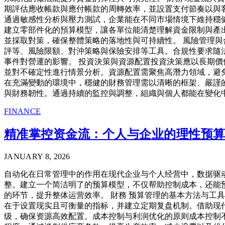
期評估應收帳款與應付帳款的周轉效率，並設置支付節奏以與
通過敏感性分析與壓力測試，企業能在不同市場情境下維持穩
建立零部件化的預算模型，讓各單位能清楚理解資金限制與產
並採取對策，確保整體策略的落地性與可持續性。 風險管理
評等、風險限額、對沖策略與保險安排等工具。合規性要求隨
事件對營運的影響。 投資決策與資源配置投資決策應以長期
並對不確定性進行情景分析。資源配置需聚焦高潛力領域，避
在充滿變動的環境中，穩健的財務管理需以清晰的框架、嚴謹
與財務韌性。通過持續的監控與調整，組織與個人都能在變化
FINANCE
精准掌控资金流：个人与企业的理性预
JANUARY 8, 2026
自动化在日常管理中的作用在现代企业与个人经营中，数据驱
整。建立一个简洁明了的预算模型，不仅帮助控制成本，还能
的环节，提升整体运营效率。 財務 预算管理的基本方法与工
在于设置现实且可衡量的指标，并建立定期复盘机制。借助现
级，确保资源高效配置。成本控制与利润优化的原则成本控制