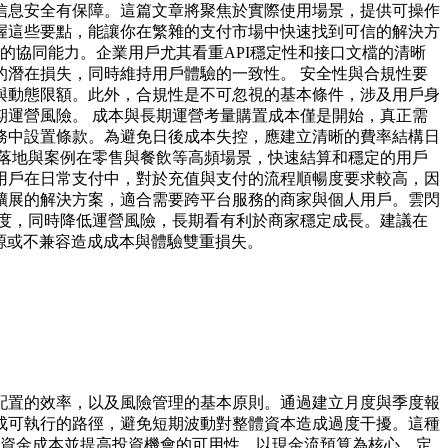
信息安全有保障。這篇文章將聚焦於實際使用場景，提供可操作
握這些要點，能讓你在繁雜的支付市場中快速找到可信的解決方
的協同能力。企業用戶尤其看重API穩定性和接口文檔的清晰
潛在損失，同時維持用戶體驗的一致性。 安全性與合規性要
與動態限額。此外，合規性是不可忽視的基本條件，涉及用戶身
運營風險。 成本與長期運營考量購置成本僅是開始，真正需
務中設置條款。為避免日後成本失控，應建立清晰的費率結構日
落地與案例在零售與餐飲等高頻場景，快速結算和穩定的用戶
用戶在日常支付中，對於充值與支付的流程順暢度要求較高，因
擴展的解決方案，適合需要跨平台服務的商家與個人用戶。雲閃
度，同時降低運營風險，長期看有利於商家穩定成長。建議在
源或不兼容造成成本與體驗雙重損失。
配置的效率，以及風險管理的基本原則。通過建立月度與季度報
成可執行的路徑，避免短期波動對整體資本造成過度干擾。這種
低資金成本並提高投資機會的可用性。以現金流預算為核心，定