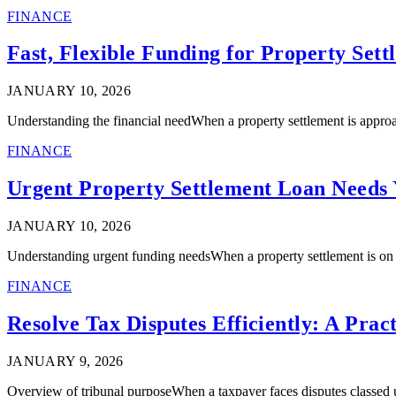
FINANCE
Fast, Flexible Funding for Property Sett
JANUARY 10, 2026
Understanding the financial needWhen a property settlement is approa
FINANCE
Urgent Property Settlement Loan Needs
JANUARY 10, 2026
Understanding urgent funding needsWhen a property settlement is on a
FINANCE
Resolve Tax Disputes Efficiently: A Prac
JANUARY 9, 2026
Overview of tribunal purposeWhen a taxpayer faces disputes classed