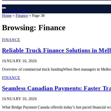
The Angel Film
Home
»
Finance
»
Page 38
Browsing:
Finance
FINANCE
Reliable Truck Finance Solutions in Mel
JANUARY 10, 2026
Overview of commercial truck fundingWhen fleet managers in Melbour
FINANCE
Seamless Canadian Payments: Faster Tra
JANUARY 10, 2026
What Bridge Payment Canada offersIn today’s fast paced financial wo