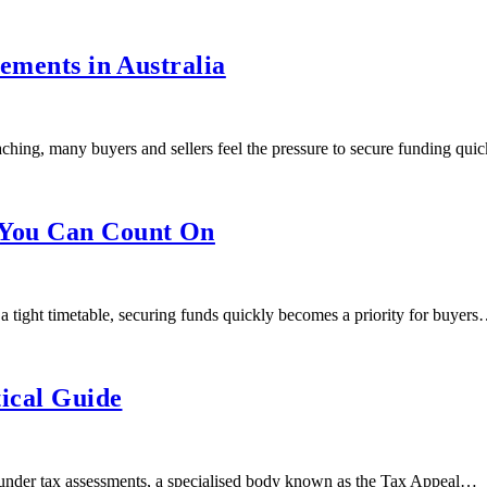
lements in Australia
ching, many buyers and sellers feel the pressure to secure funding qui
 You Can Count On
 tight timetable, securing funds quickly becomes a priority for buyer
tical Guide
 under tax assessments, a specialised body known as the Tax Appeal…