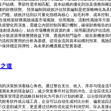
客戶結構、季節性需求相匹配。資本結構的優化則涉及債務與權
健的財務狀態。 預算編制與績效評估預算編制是把策略轉化為具
出門檻。績效評估則以可量化指標為核心，如毛利率、成本控制
與合規框架財務風險涵蓋市場風險、信用風險、流動性風險等方面
法規變化而演進，需建立內部控制與審計機制，確保財務報告的
價值創造為核心，結合市場機會與資源約束，採用嚴謹的評估流程
免分散資源導致整體效益下降。透過跨部門協作，能在新機會與現
的流程與實用的分析為基礎。從現金流與資本結構到預算、風險
中保持穩定與彈性，為未來的機遇奠定堅實基礎。
算之道
动的决策扮演着核心角色。通过整合支出、收入、库存与现金流
预测未来的现金缺口，减少突发事件对运营的冲击。企业应优先
具预算管理是把战略目标转化为可执行计划的桥梁。以分阶段的
代财务软件或云端工具，企业可以自动生成对比分析、偏差追踪
不仅是削减开支，更是通过结构性优化提升利润空间。应从直接