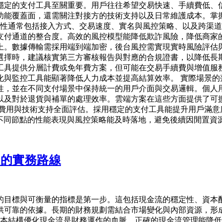
穩定的支付工具至關重要。用戶往往希望交易快速、手續費低、
功能覆蓋面，還需關注對接方的技術支持以及日常維護成本。掌
特性通常包括接入方式、交易速度、實名與風控策略、以及跨渠道
支付通道的整合度。高效的風控模型能降低欺詐風險，降低商家的
上。數據傳輸需採用端到端加密，後台風控需實現實時風險評估
選擇時，建議核實第三方審核報告與對應的合規證書，以降低長期
工具提供分層計費或免年費方案，但可能在交易手續費與增值服
化與監控工具能顯著降低人力成本並提高結算效率。 實際場景的
性，並在不同支付場景中保持統一的用戶介面與交易邏輯。個人
以及對於退貨與補單的處理效率。雲端方案在這些方面提供了可
、費用與技術支持全面評估。採用穩定的支付工具能提升用戶滿意
在不同節點的性能表現與風控策略能及時落地，避免後續因閒置資
理的實務路線
的目標與可衡量的指標是第一步。這包括現金流的穩定性、資本
供可靠的依據。長期的財務規劃需結合市場變化與內部資源，形
資本結構優化現金流是財務運作的血脈，正確的現金流管理能降