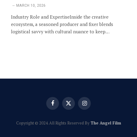
MARCH 10, 2026
Industry Role and ExpertiseInside the creative
ecosystem, a seasoned producer and fixer blends
logistical savvy with cultural nuance to keep…
Facebook
X
Instagram
(Twitter)
Copyright © 2024. All Rights Reserved By
The Angel Film