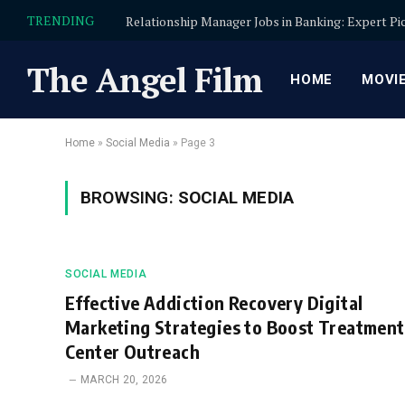
TRENDING
The Angel Film
HOME
MOVI
Home
»
Social Media
»
Page 3
BROWSING:
SOCIAL MEDIA
SOCIAL MEDIA
Effective Addiction Recovery Digital
Marketing Strategies to Boost Treatment
Center Outreach
MARCH 20, 2026