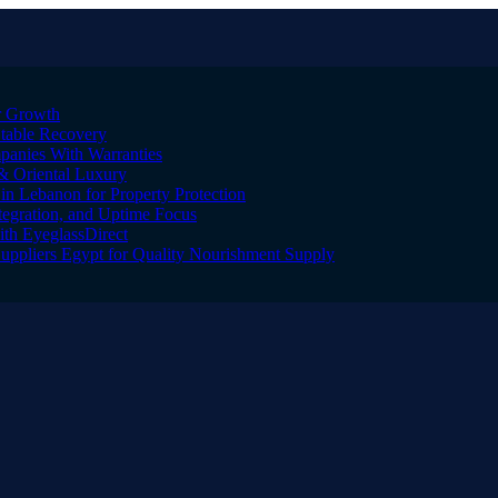
er Growth
Stable Recovery
anies With Warranties
& Oriental Luxury
n Lebanon for Property Protection
tegration, and Uptime Focus
ith EyeglassDirect
Suppliers Egypt for Quality Nourishment Supply