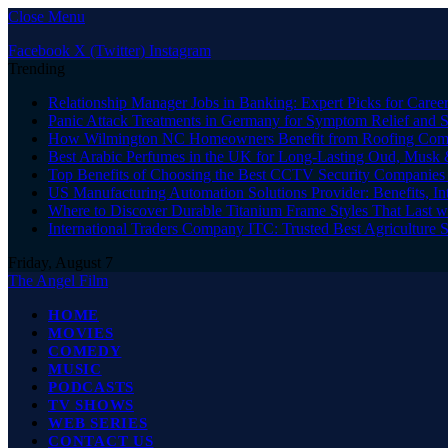
Close Menu
Facebook
X (Twitter)
Instagram
Trending
Relationship Manager Jobs in Banking: Expert Picks for Care
Panic Attack Treatments in Germany for Symptom Relief and 
How Wilmington NC Homeowners Benefit from Roofing Comp
Best Arabic Perfumes in the UK for Long-Lasting Oud, Musk 
Top Benefits of Choosing the Best CCTV Security Companies i
US Manufacturing Automation Solutions Provider: Benefits, In
Where to Discover Durable Titanium Frame Styles That Last w
International Traders Company ITC: Trusted Best Agriculture 
Friday, August 7
The Angel Film
HOME
MOVIES
COMEDY
MUSIC
PODCASTS
TV SHOWS
WEB SERIES
CONTACT US