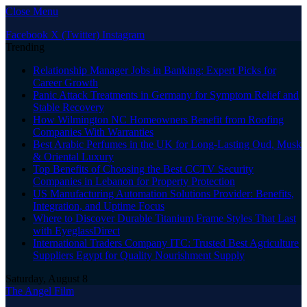
Close Menu
Facebook
X (Twitter)
Instagram
Trending
Relationship Manager Jobs in Banking: Expert Picks for
Career Growth
Panic Attack Treatments in Germany for Symptom Relief and
Stable Recovery
How Wilmington NC Homeowners Benefit from Roofing
Companies With Warranties
Best Arabic Perfumes in the UK for Long-Lasting Oud, Musk
& Oriental Luxury
Top Benefits of Choosing the Best CCTV Security
Companies in Lebanon for Property Protection
US Manufacturing Automation Solutions Provider: Benefits,
Integration, and Uptime Focus
Where to Discover Durable Titanium Frame Styles That Last
with EyeglassDirect
International Traders Company ITC: Trusted Best Agriculture
Suppliers Egypt for Quality Nourishment Supply
Saturday, August 8
The Angel Film