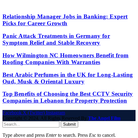
Relationship Manager Jobs in Banking: Expert
Picks for Career Growth
Panic Attack Treatments in Germany for
Symptom Relief and Stable Recovery
How Wilmington NC Homeowners Benefit from
Roofing Companies With Warranties
Best Arabic Perfumes in the UK for Long-Lasting
Oud, Musk & Oriental Luxury
Top Benefits of Choosing the Best CCTV Security
Companies in Lebanon for Property Protection
Facebook
X (Twitter)
Instagram
Copyright © 2024. All Rights Reserved By
The Angel Film
Submit
Type above and press
Enter
to search. Press
Esc
to cancel.