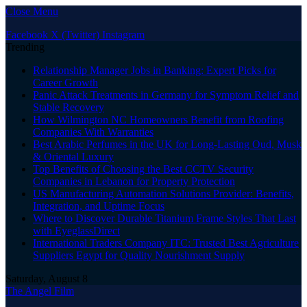
Close Menu
Facebook
X (Twitter)
Instagram
Trending
Relationship Manager Jobs in Banking: Expert Picks for
Career Growth
Panic Attack Treatments in Germany for Symptom Relief and
Stable Recovery
How Wilmington NC Homeowners Benefit from Roofing
Companies With Warranties
Best Arabic Perfumes in the UK for Long-Lasting Oud, Musk
& Oriental Luxury
Top Benefits of Choosing the Best CCTV Security
Companies in Lebanon for Property Protection
US Manufacturing Automation Solutions Provider: Benefits,
Integration, and Uptime Focus
Where to Discover Durable Titanium Frame Styles That Last
with EyeglassDirect
International Traders Company ITC: Trusted Best Agriculture
Suppliers Egypt for Quality Nourishment Supply
Saturday, August 8
The Angel Film