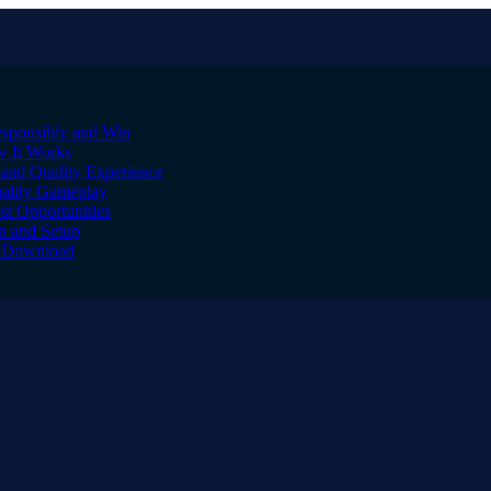
sponsibly and Win
w It Works
and Quality Experience
uality Gameplay
st Opportunities
on and Setup
to Download