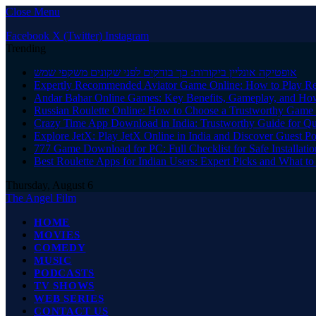
Close Menu
Facebook
X (Twitter)
Instagram
Trending
אופטיקה אונליין ביקורות: כך בודקים לפני שקונים משקפי שמש
Expertly Recommended Aviator Game Online: How to Play Re
Andar Bahar Online Games: Key Benefits, Gameplay, and Ho
Russian Roulette Online: How to Choose a Trustworthy Game 
Crazy Time App Download in India: Trustworthy Guide for Q
Explore JetX: Play JetX Online in India and Discover Guest Po
777 Game Download for PC: Full Checklist for Safe Installati
Best Roulette Apps for Indian Users: Expert Picks and What 
Thursday, August 6
The Angel Film
HOME
MOVIES
COMEDY
MUSIC
PODCASTS
TV SHOWS
WEB SERIES
CONTACT US