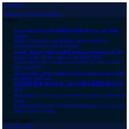
Close Menu
Facebook
X (Twitter)
Instagram
Trending
شاي أسود عضوي من Demis Organics بمذاق نقي وجودة
موثوقة
Rubber Rondsnoer: toepassingen, eigenschappen en
keuzehulp voor de juiste uitvoering
شركة متخصصة في تنشيط العلامات التجارية داخل الكويت
ودول الخليج لتعزيز حضور علامتك بطرق مبتكرة
Trusted Indoor Play Equipment Suppliers for Safe, Durable
Play Structures
محامي منازعات تجارية الرياض الموثوق لحلول قانونية ترتكز
على الجودة والالتزام
香港圍棋 教練 導師 推薦：用信任與品質帶你系統提升
水平
Мунджаро 2.5 мг: как да започнете и какво да обсъдите с
лекар
Explore Hudson Valley Established Businesses for Sale with
Direct Owner Listings
Sunday, August 9
The Angel Film