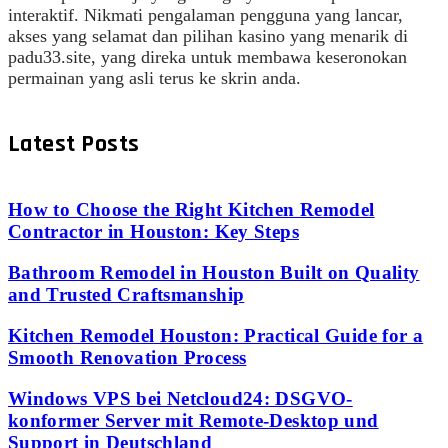
interaktif. Nikmati pengalaman pengguna yang lancar,
akses yang selamat dan pilihan kasino yang menarik di
padu33.site, yang direka untuk membawa keseronokan
permainan yang asli terus ke skrin anda.
Latest Posts
How to Choose the Right Kitchen Remodel
Contractor in Houston: Key Steps
Bathroom Remodel in Houston Built on Quality
and Trusted Craftsmanship
Kitchen Remodel Houston: Practical Guide for a
Smooth Renovation Process
Windows VPS bei Netcloud24: DSGVO-
konformer Server mit Remote-Desktop und
Support in Deutschland