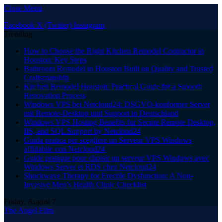
Close Menu
Facebook
X (Twitter)
Instagram
Trending
How to Choose the Right Kitchen Remodel Contractor in
Houston: Key Steps
Bathroom Remodel in Houston Built on Quality and Trusted
Craftsmanship
Kitchen Remodel Houston: Practical Guide for a Smooth
Renovation Process
Windows VPS bei Netcloud24: DSGVO-konformer Server
mit Remote-Desktop und Support in Deutschland
Windows VPS Hosting Benefits for Secure Remote Desktop,
IIS, and SQL Support by Netcloud24
Guida pratica per scegliere un Serveur VPS Windows
affidabile con Netcloud24
Guide pratique pour choisir un serveur VPS Windows avec
Windows Server et RDS chez Netcloud24
Shockwave Therapy for Erectile Dysfunction: A Non-
Invasive Men’s Health Clinic Checklist
Friday, August 7
The Angel Film