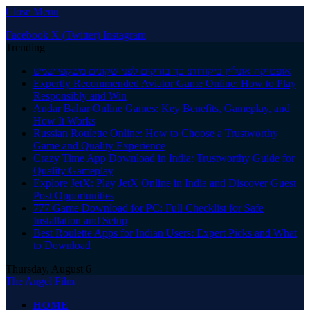
Close Menu
Facebook
X (Twitter)
Instagram
Trending
אופטיקה אונליין ביקורות: כך בודקים לפני שקונים משקפי שמש
Expertly Recommended Aviator Game Online: How to Play
Responsibly and Win
Andar Bahar Online Games: Key Benefits, Gameplay, and
How It Works
Russian Roulette Online: How to Choose a Trustworthy
Game and Quality Experience
Crazy Time App Download in India: Trustworthy Guide for
Quality Gameplay
Explore JetX: Play JetX Online in India and Discover Guest
Post Opportunities
777 Game Download for PC: Full Checklist for Safe
Installation and Setup
Best Roulette Apps for Indian Users: Expert Picks and What
to Download
Thursday, August 6
The Angel Film
HOME