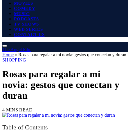
MOVIES
COMEDY
MUSIC
PODCASTS
TV SHOWS
WEB SERIES
CONTACT US
The Angel Film
Home
»
Rosas para regalar a mi novia: gestos que conectan y duran
SHOPPING
Rosas para regalar a mi
novia: gestos que conectan y
duran
4 MINS READ
Table of Contents