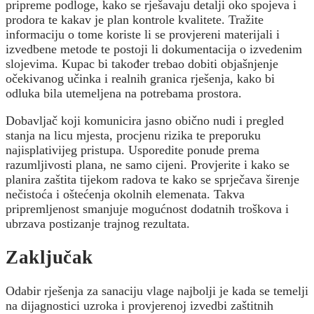
pripreme podloge, kako se rješavaju detalji oko spojeva i
prodora te kakav je plan kontrole kvalitete. Tražite
informaciju o tome koriste li se provjereni materijali i
izvedbene metode te postoji li dokumentacija o izvedenim
slojevima. Kupac bi također trebao dobiti objašnjenje
očekivanog učinka i realnih granica rješenja, kako bi
odluka bila utemeljena na potrebama prostora.
Dobavljač koji komunicira jasno obično nudi i pregled
stanja na licu mjesta, procjenu rizika te preporuku
najisplativijeg pristupa. Usporedite ponude prema
razumljivosti plana, ne samo cijeni. Provjerite i kako se
planira zaštita tijekom radova te kako se sprječava širenje
nečistoća i oštećenja okolnih elemenata. Takva
pripremljenost smanjuje mogućnost dodatnih troškova i
ubrzava postizanje trajnog rezultata.
Zaključak
Odabir rješenja za sanaciju vlage najbolji je kada se temelji
na dijagnostici uzroka i provjerenoj izvedbi zaštitnih