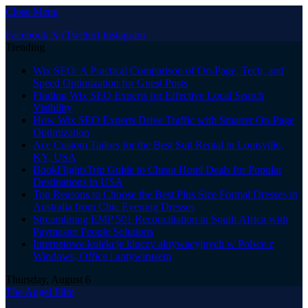
Close Menu
Facebook
X (Twitter)
Instagram
Trending
Wix SEO: A Practical Comparison of On-Page, Tech, and
Speed Optimization for Guest Posts
Finding Wix SEO Experts for Effective Local Search
Visibility
How Wix SEO Experts Drive Traffic with Smarter On-Page
Optimization
Ace Custom Tailors for the Best Suit Rental in Louisville,
KY, USA
BookFlightsTrip Guide to Cheap Hotel Deals for Popular
Destinations in USA
Top Reasons to Choose the Best Plus Size Formal Dresses in
Australia from Chic Evening Dresses
Streamlining EMP 501 Reconciliation in South Africa with
Paymaster People Solutions
Internetowe kolekcje kluczy aktywacyjnych w Polsce z
Windows, Office i antywirusem
Thursday, August 6
The Angel Film