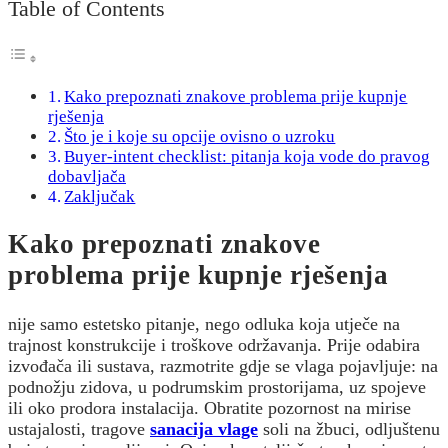
Table of Contents
Kako prepoznati znakove problema prije kupnje
rješenja
Što je i koje su opcije ovisno o uzroku
Buyer-intent checklist: pitanja koja vode do pravog
dobavljača
Zaključak
Kako prepoznati znakove
problema prije kupnje rješenja
nije samo estetsko pitanje, nego odluka koja utječe na
trajnost konstrukcije i troškove održavanja. Prije odabira
izvođača ili sustava, razmotrite gdje se vlaga pojavljuje: na
podnožju zidova, u podrumskim prostorijama, uz spojeve
ili oko prodora instalacija. Obratite pozornost na mirise
ustajalosti, tragove
sanacija vlage
soli na žbuci, odljuštenu