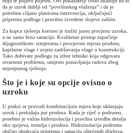
boju te pojavu plijesni. Ovi pokazatelji često ukazuju na to
da je uzrok dublji od “površinskog vlaženja” i da je
potrebna ciljano planirana intervencija, uključujući
pripremu podloge i pravilno izvedene slojeve zaštite.
Za kupca rješenja korisno je tražiti jasnu procjenu uzroka,
a ne samo brzu sanaciju. Kvalitetan pristup započinje
dijagnostikom: izmjerama i provjerom mjesta prodora,
kapilarne vlage i uvjeta zadržavanja vlage u konstrukciji.
Tako dobivate podlogu za izbor tehnike koja odgovara
stvarnom problemu, umjesto ponavljanja radova zbog
nepotpunog rješenja.
Što je i koje su opcije ovisno o
uzroku
U praksi se provodi kombinacijom mjera koje uklanjaju
uzrok i prekidaju put prodora. Kada je riječ o podrumu,
posebno je važna hidroizolacija i pravilna izvedba detalja
oko spojeva, temelja i prodora. Hidroizolacija podruma
obično obuhvaća pripremu i sanaciju oštećenih dijelova,