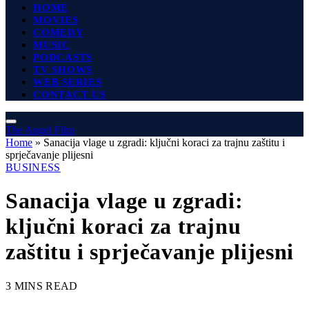
HOME
MOVIES
COMEDY
MUSIC
PODCASTS
TV SHOWS
WEB SERIES
CONTACT US
The Angel Film
Home
»
Sanacija vlage u zgradi: ključni koraci za trajnu zaštitu i
sprječavanje plijesni
BUSINESS
Sanacija vlage u zgradi:
ključni koraci za trajnu
zaštitu i sprječavanje plijesni
3 MINS READ