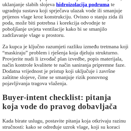
uklanjanje slabih slojeva
hidroizolacija podruma
te
ugradnju sustava koji sprječava ulazak vode ili smanjuje
prijenos vlage kroz konstrukciju. Ovisno o stanju zida ili
poda, može biti potrebna i korekcija odvodnje te
poboljšanje uvjeta ventilacije kako bi se smanjilo
zadržavanje vlage u prostoru.
Za kupca je ključno razumjeti razliku između tretmana koji
“maskiraju” problem i rješenja koja djeluju strukturno.
Provjerite nudi li izvođač plan izvedbe, popis materijala,
način kontrole kvalitete te način saniranja pripremne faze.
Dodatna vrijednost je pristup koji uključuje i završne
zaštitne slojeve, čime se smanjuje rizik ponovnog
pojavljivanja tragova vlaženja.
Buyer-intent checklist: pitanja
koja vode do pravog dobavljača
Kada birate uslugu, postavite pitanja koja otkrivaju razinu
stručnosti: kako se određuje uzrok vlage, koji su koraci