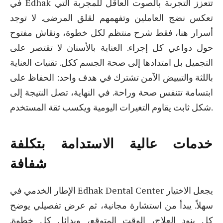
في Edhak تتعزز التجربة بالصوت العاقل للمجربة التي
تعكس نضج العاملين وتفهمهم لقلق المرضى. لا توجد
أسرار هنا، فقط شرح منتظم لكل خطوة، ونقاش مفتوح
حول دواعي كل إجراء. العناية بالأسنان لا تقتصر على
التجميل بل امتدادها إلى صحة الجسم ككل. تقنيات العناية
باللثة والتبييض الآمن تشترك في هدف واحد: الحفاظ على
ابتسامة تتنفس صحة وراحة. في النهاية، تصل النتيجة إلى
شكل ثابت يقاوم التغيرات اليومية ويكسب ثقة المستخدم.
خدمات عالية الاستدامة بتكلفة
شفافة
الإطار الخدمي في Edhak Dental Center يجعل الاختيار
سهلاً. يبدأ من استشارة مجانية، ثم عرض تفصيلي يوضح
كل بنود العلاج، الوقت المتوقع، وبدائل كل خطوة.