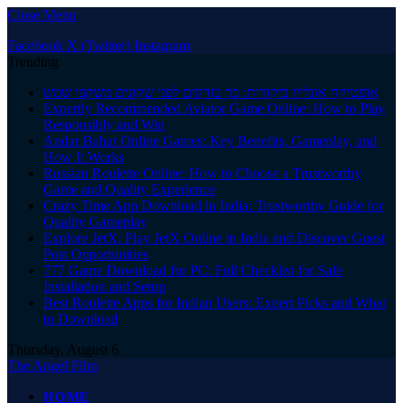
Close Menu
Facebook
X (Twitter)
Instagram
Trending
אופטיקה אונליין ביקורות: כך בודקים לפני שקונים משקפי שמש
Expertly Recommended Aviator Game Online: How to Play
Responsibly and Win
Andar Bahar Online Games: Key Benefits, Gameplay, and
How It Works
Russian Roulette Online: How to Choose a Trustworthy
Game and Quality Experience
Crazy Time App Download in India: Trustworthy Guide for
Quality Gameplay
Explore JetX: Play JetX Online in India and Discover Guest
Post Opportunities
777 Game Download for PC: Full Checklist for Safe
Installation and Setup
Best Roulette Apps for Indian Users: Expert Picks and What
to Download
Thursday, August 6
The Angel Film
HOME