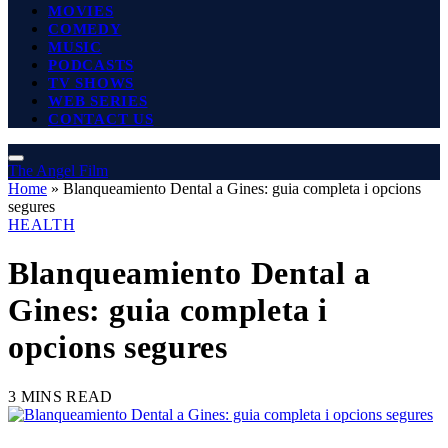
MOVIES
COMEDY
MUSIC
PODCASTS
TV SHOWS
WEB SERIES
CONTACT US
The Angel Film
Home
»
Blanqueamiento Dental a Gines: guia completa i opcions
segures
HEALTH
Blanqueamiento Dental a
Gines: guia completa i
opcions segures
3 MINS READ