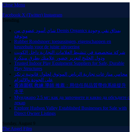
Close Menu
Facebook
X (Twitter)
Instagram
Trending
شاي أسود عضوي من Demis Organics بمذاق نقي وجودة
موثوقة
Rubber Rondsnoer: toepassingen, eigenschappen en
keuzehulp voor de juiste uitvoering
شركة متخصصة في تنشيط العلامات التجارية داخل الكويت
ودول الخليج لتعزيز حضور علامتك بطرق مبتكرة
Trusted Indoor Play Equipment Suppliers for Safe, Durable
Play Structures
محامي منازعات تجارية الرياض الموثوق لحلول قانونية ترتكز
على الجودة والالتزام
香港圍棋 教練 導師 推薦：用信任與品質帶你系統提升
水平
Мунджаро 2.5 мг: как да започнете и какво да обсъдите с
лекар
Explore Hudson Valley Established Businesses for Sale with
Direct Owner Listings
Sunday, August 9
The Angel Film