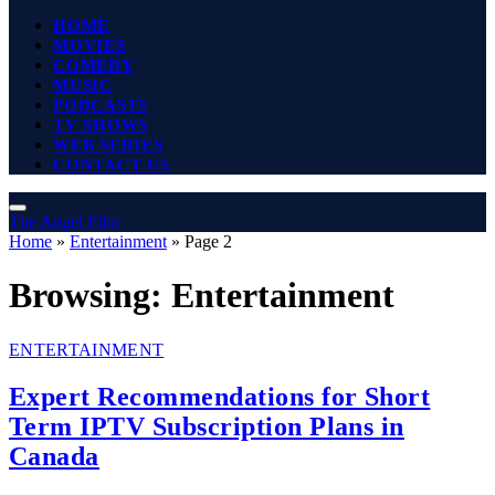
HOME
MOVIES
COMEDY
MUSIC
PODCASTS
TV SHOWS
WEB SERIES
CONTACT US
The Angel Film
Home
»
Entertainment
»
Page 2
Browsing:
Entertainment
ENTERTAINMENT
Expert Recommendations for Short
Term IPTV Subscription Plans in
Canada